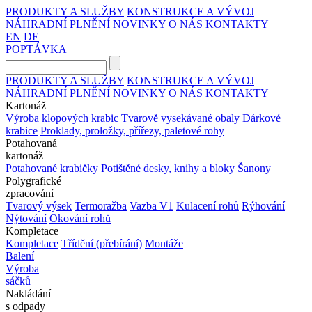
PRODUKTY A SLUŽBY
KONSTRUKCE A VÝVOJ
NÁHRADNÍ PLNĚNÍ
NOVINKY
O NÁS
KONTAKTY
EN
DE
POPTÁVKA
PRODUKTY A SLUŽBY
KONSTRUKCE A VÝVOJ
NÁHRADNÍ PLNĚNÍ
NOVINKY
O NÁS
KONTAKTY
Kartonáž
Výroba klopových krabic
Tvarově vysekávané obaly
Dárkové
krabice
Proklady, proložky, přířezy, paletové rohy
Potahovaná
kartonáž
Potahované krabičky
Potištěné desky, knihy a bloky
Šanony
Polygrafické
zpracování
Tvarový výsek
Termoražba
Vazba V1
Kulacení rohů
Rýhování
Nýtování
Okování rohů
Kompletace
Kompletace
Třídění (přebírání)
Montáže
Balení
Výroba
sáčků
Nakládání
s odpady