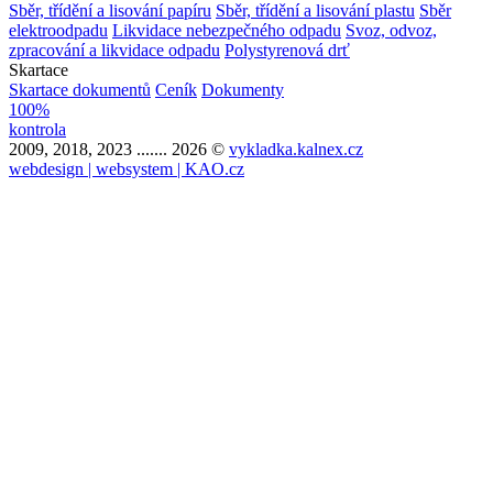
Sběr, třídění a lisování papíru
Sběr, třídění a lisování plastu
Sběr
elektroodpadu
Likvidace nebezpečného odpadu
Svoz, odvoz,
zpracování a likvidace odpadu
Polystyrenová drť
Skartace
Skartace dokumentů
Ceník
Dokumenty
100%
kontrola
2009, 2018, 2023 ....... 2026 ©
vykladka.kalnex.cz
webdesign | websystem | KAO.cz